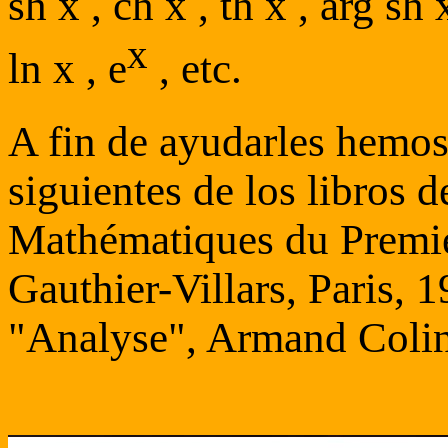
sh x , ch x , th x , arg sh 
x
ln x , e
, etc.
A fin de ayudarles hemos
siguientes de los libros 
Mathématiques du Premie
Gauthier-Villars, Paris, 1
"Analyse", Armand Colin,