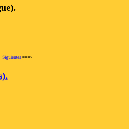
ue).
Siguientes
===>
).