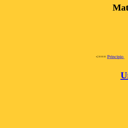
Mat
<===
Principio
U